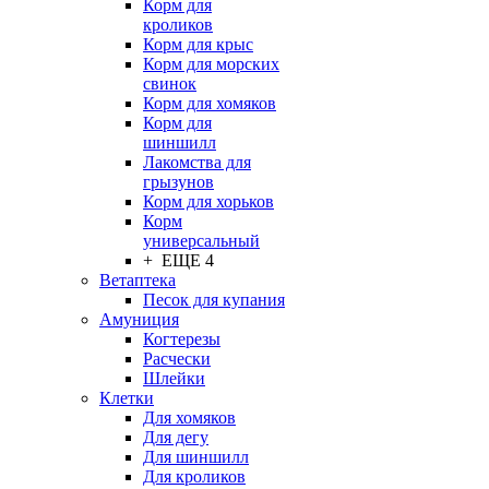
Корм для
кроликов
Корм для крыс
Корм для морских
свинок
Корм для хомяков
Корм для
шиншилл
Лакомства для
грызунов
Корм для хорьков
Корм
универсальный
+ ЕЩЕ 4
Ветаптека
Песок для купания
Амуниция
Когтерезы
Расчески
Шлейки
Клетки
Для хомяков
Для дегу
Для шиншилл
Для кроликов