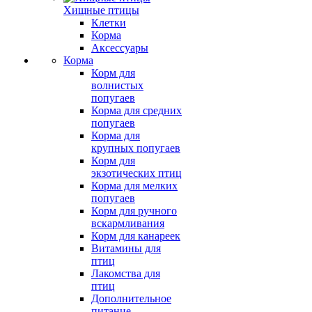
Хищные птицы
Клетки
Корма
Аксессуары
Корма
Корм для
волнистых
попугаев
Корма для средних
попугаев
Корма для
крупных попугаев
Корм для
экзотических птиц
Корма для мелких
попугаев
Корм для ручного
вскармливания
Корм для канареек
Витамины для
птиц
Лакомства для
птиц
Дополнительное
питание