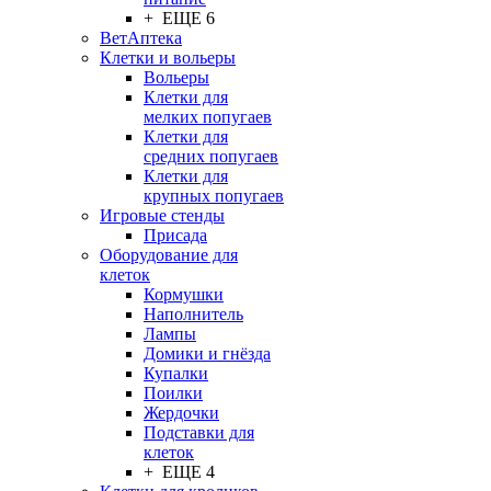
+ ЕЩЕ 6
ВетАптека
Клетки и вольеры
Вольеры
Клетки для
мелких попугаев
Клетки для
средних попугаев
Клетки для
крупных попугаев
Игровые стенды
Присада
Оборудование для
клеток
Кормушки
Наполнитель
Лампы
Домики и гнёзда
Купалки
Поилки
Жердочки
Подставки для
клеток
+ ЕЩЕ 4