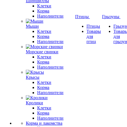
Шиншиллы
Клетки
Корма
Наполнители
Птицы
Грызуны
Мыши
Птицы
Грызу
Клетки
Товары
Товар
Корма
для
для
Наполнители
птиц
грызу
Морские свинки
Клетки
Корма
Наполнители
Крысы
Клетки
Корма
Наполнители
Кролики
Клетки
Корма
Наполнители
Корма и лакомства