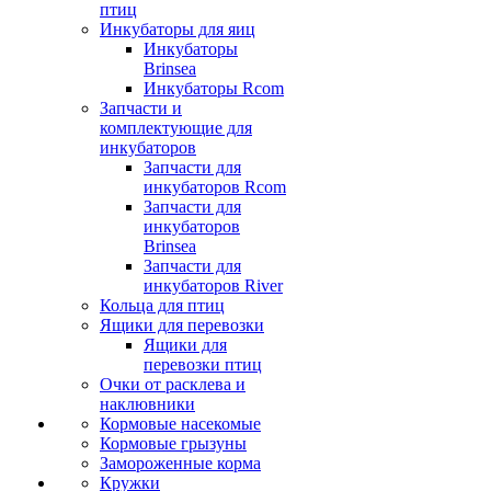
птиц
Инкубаторы для яиц
Инкубаторы
Brinsea
Инкубаторы Rcom
Запчасти и
комплектующие для
инкубаторов
Запчасти для
инкубаторов Rcom
Запчасти для
инкубаторов
Brinsea
Запчасти для
инкубаторов River
Кольца для птиц
Ящики для перевозки
Ящики для
перевозки птиц
Очки от расклева и
наклювники
Кормовые насекомые
Кормовые грызуны
Замороженные корма
Кружки