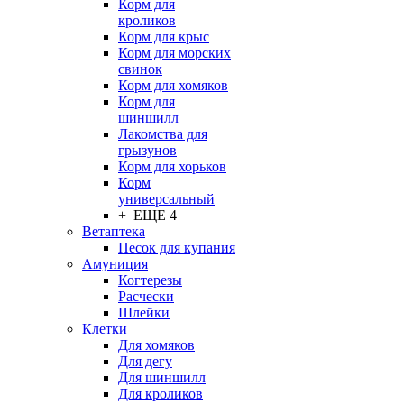
Корм для
кроликов
Корм для крыс
Корм для морских
свинок
Корм для хомяков
Корм для
шиншилл
Лакомства для
грызунов
Корм для хорьков
Корм
универсальный
+ ЕЩЕ 4
Ветаптека
Песок для купания
Амуниция
Когтерезы
Расчески
Шлейки
Клетки
Для хомяков
Для дегу
Для шиншилл
Для кроликов