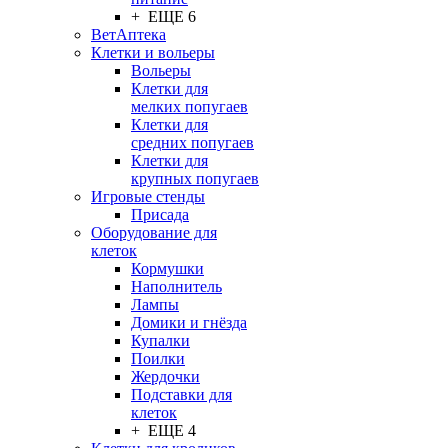
+ ЕЩЕ 6
ВетАптека
Клетки и вольеры
Вольеры
Клетки для
мелких попугаев
Клетки для
средних попугаев
Клетки для
крупных попугаев
Игровые стенды
Присада
Оборудование для
клеток
Кормушки
Наполнитель
Лампы
Домики и гнёзда
Купалки
Поилки
Жердочки
Подставки для
клеток
+ ЕЩЕ 4