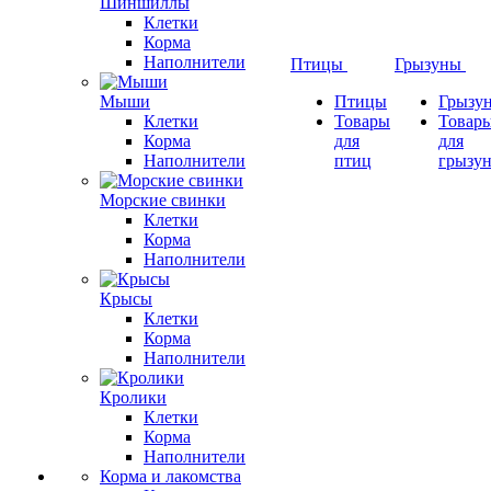
Шиншиллы
Клетки
Корма
Наполнители
Птицы
Грызуны
Мыши
Птицы
Грызу
Клетки
Товары
Товар
Корма
для
для
Наполнители
птиц
грызу
Морские свинки
Клетки
Корма
Наполнители
Крысы
Клетки
Корма
Наполнители
Кролики
Клетки
Корма
Наполнители
Корма и лакомства