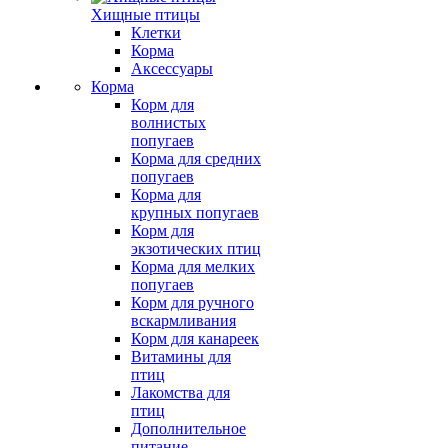
Хищные птицы
Клетки
Корма
Аксессуары
Корма
Корм для
волнистых
попугаев
Корма для средних
попугаев
Корма для
крупных попугаев
Корм для
экзотических птиц
Корма для мелких
попугаев
Корм для ручного
вскармливания
Корм для канареек
Витамины для
птиц
Лакомства для
птиц
Дополнительное
питание