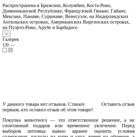
Распространена в Бразилии, Колумбии, Коста-Рике,
Доминиканской Республике, Французской Гвиане, Гайане,
Мексике, Панаме, Суринаме, Венесуэле, на Нидерландских
Антильских островах, Американских Виргинских островах,
на Пуэрто-Рико, Арубе и Барбадосе.
Галерея
1/0
—
У данного товара нет отзывов. Станьте
Оставить отзыв
первым, кто оставил отзыв об этом товаре!
Покупка животного — это ответственное решение, а не
спонтанный подарок или временное увлечение. Перед
выбором питомца важно заранее оценить условия
содержания, расходы на корм и уход, время на общение, а