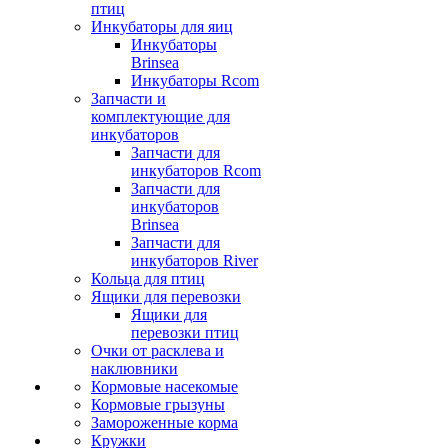
птиц
Инкубаторы для яиц
Инкубаторы
Brinsea
Инкубаторы Rcom
Запчасти и
комплектующие для
инкубаторов
Запчасти для
инкубаторов Rcom
Запчасти для
инкубаторов
Brinsea
Запчасти для
инкубаторов River
Кольца для птиц
Ящики для перевозки
Ящики для
перевозки птиц
Очки от расклева и
наклювники
Кормовые насекомые
Кормовые грызуны
Замороженные корма
Кружки