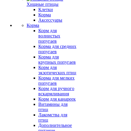
Хищные птицы
Клетки
Корма
Аксессуары
Корма
Корм для
волнистых
попугаев
Корма для средних
попугаев
Корма для
крупных попугаев
Корм для
экзотических птиц
Корма для мелких
попугаев
Корм для ручного
вскармливания
Корм для канареек
Витамины для
птиц
Лакомства для
птиц
Дополнительное
питание