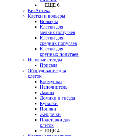
+ ЕЩЕ 6
ВетАптека
Клетки и вольеры
Вольеры
Клетки для
мелких попугаев
Клетки для
средних попугаев
Клетки для
крупных попугаев
Игровые стенды
Присада
Оборудование для
клеток
Кормушки
Наполнитель
Лампы
Домики и гнёзда
Купалки
Поилки
Жердочки
Подставки для
клеток
+ ЕЩЕ 4