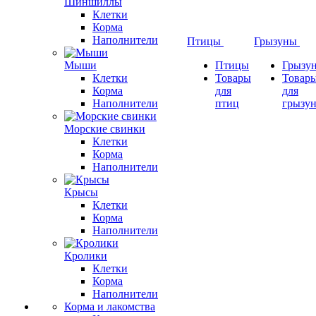
Шиншиллы
Клетки
Корма
Наполнители
Птицы
Грызуны
Мыши
Птицы
Грызу
Клетки
Товары
Товар
Корма
для
для
Наполнители
птиц
грызу
Морские свинки
Клетки
Корма
Наполнители
Крысы
Клетки
Корма
Наполнители
Кролики
Клетки
Корма
Наполнители
Корма и лакомства