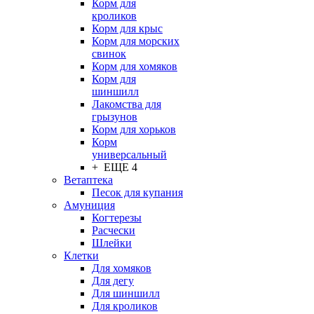
Корм для
кроликов
Корм для крыс
Корм для морских
свинок
Корм для хомяков
Корм для
шиншилл
Лакомства для
грызунов
Корм для хорьков
Корм
универсальный
+ ЕЩЕ 4
Ветаптека
Песок для купания
Амуниция
Когтерезы
Расчески
Шлейки
Клетки
Для хомяков
Для дегу
Для шиншилл
Для кроликов