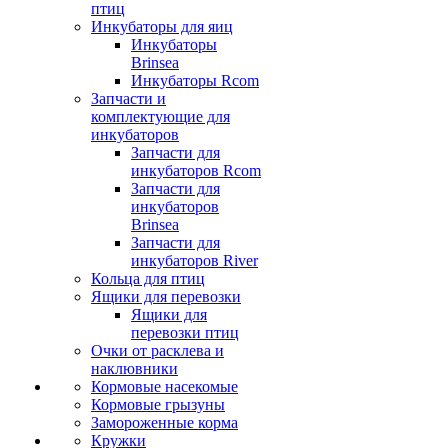
птиц
Инкубаторы для яиц
Инкубаторы
Brinsea
Инкубаторы Rcom
Запчасти и
комплектующие для
инкубаторов
Запчасти для
инкубаторов Rcom
Запчасти для
инкубаторов
Brinsea
Запчасти для
инкубаторов River
Кольца для птиц
Ящики для перевозки
Ящики для
перевозки птиц
Очки от расклева и
наклювники
Кормовые насекомые
Кормовые грызуны
Замороженные корма
Кружки