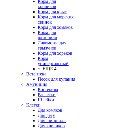
Корм для
кроликов
Корм для крыс
Корм для морских
свинок
Корм для хомяков
Корм для
шиншилл
Лакомства для
грызунов
Корм для хорьков
Корм
универсальный
+ ЕЩЕ 4
Ветаптека
Песок для купания
Амуниция
Когтерезы
Расчески
Шлейки
Клетки
Для хомяков
Для дегу
Для шиншилл
Для кроликов