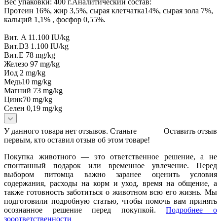
Вес упаковки: 400 г.Аналитический состав:
Протеин 16%, жир 3,5%, сырая клетчатка14%, сырая зола 7%,
кальций 1,1% , фосфор 0,55%.
Вит. A 11.100 IU/kg
Вит.D3 1.100 IU/kg
Вит.E 78 mg/kg
Железо 97 mg/kg
Иод 2 mg/kg
Медь10 mg/kg
Магний 73 mg/kg
Цинк70 mg/kg
Селен 0,19 mg/kg
У данного товара нет отзывов. Станьте
Оставить отзыв
первым, кто оставил отзыв об этом товаре!
Покупка животного — это ответственное решение, а не
спонтанный подарок или временное увлечение. Перед
выбором питомца важно заранее оценить условия
содержания, расходы на корм и уход, время на общение, а
также готовность заботиться о животном всю его жизнь. Мы
подготовили подробную статью, чтобы помочь вам принять
осознанное решение перед покупкой.
Подробнее о
зооответственности