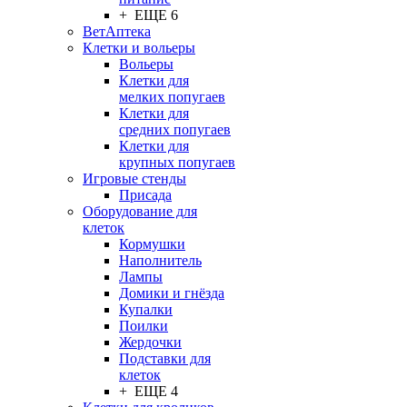
+ ЕЩЕ 6
ВетАптека
Клетки и вольеры
Вольеры
Клетки для
мелких попугаев
Клетки для
средних попугаев
Клетки для
крупных попугаев
Игровые стенды
Присада
Оборудование для
клеток
Кормушки
Наполнитель
Лампы
Домики и гнёзда
Купалки
Поилки
Жердочки
Подставки для
клеток
+ ЕЩЕ 4