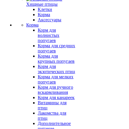
Хищные птицы
Клетки
Корма
Аксессуары
Корма
Корм для
волнистых
попугаев
Корма для средних
попугаев
Корма для
крупных попугаев
Корм для
экзотических птиц
Корма для мелких
попугаев
Корм для ручного
вскармливания
Корм для канареек
Витамины для
птиц
Лакомства для
птиц
Дополнительное
питание