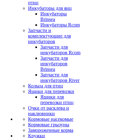
птиц
Инкубаторы для яиц
Инкубаторы
Brinsea
Инкубаторы Rcom
Запчасти и
комплектующие для
инкубаторов
Запчасти для
инкубаторов Rcom
Запчасти для
инкубаторов
Brinsea
Запчасти для
инкубаторов River
Кольца для птиц
Ящики для перевозки
Ящики для
перевозки птиц
Очки от расклева и
наклювники
Кормовые насекомые
Кормовые грызуны
Замороженные корма
Кружки