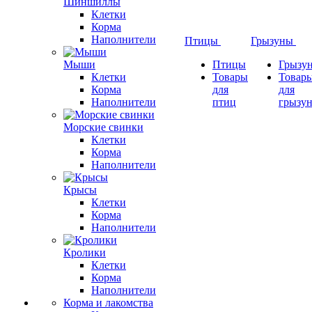
Шиншиллы
Клетки
Корма
Наполнители
Птицы
Грызуны
Мыши
Птицы
Грызу
Клетки
Товары
Товар
Корма
для
для
Наполнители
птиц
грызу
Морские свинки
Клетки
Корма
Наполнители
Крысы
Клетки
Корма
Наполнители
Кролики
Клетки
Корма
Наполнители
Корма и лакомства