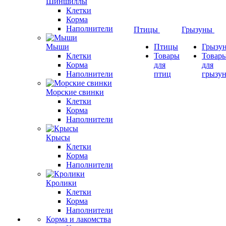
Шиншиллы
Клетки
Корма
Наполнители
Птицы
Грызуны
Мыши
Птицы
Грызу
Клетки
Товары
Товар
Корма
для
для
Наполнители
птиц
грызу
Морские свинки
Клетки
Корма
Наполнители
Крысы
Клетки
Корма
Наполнители
Кролики
Клетки
Корма
Наполнители
Корма и лакомства