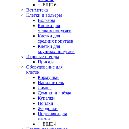
+ ЕЩЕ 6
ВетАптека
Клетки и вольеры
Вольеры
Клетки для
мелких попугаев
Клетки для
средних попугаев
Клетки для
крупных попугаев
Игровые стенды
Присада
Оборудование для
клеток
Кормушки
Наполнитель
Лампы
Домики и гнёзда
Купалки
Поилки
Жердочки
Подставки для
клеток
+ ЕЩЕ 4