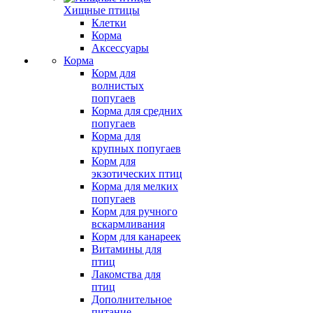
Хищные птицы
Клетки
Корма
Аксессуары
Корма
Корм для
волнистых
попугаев
Корма для средних
попугаев
Корма для
крупных попугаев
Корм для
экзотических птиц
Корма для мелких
попугаев
Корм для ручного
вскармливания
Корм для канареек
Витамины для
птиц
Лакомства для
птиц
Дополнительное
питание