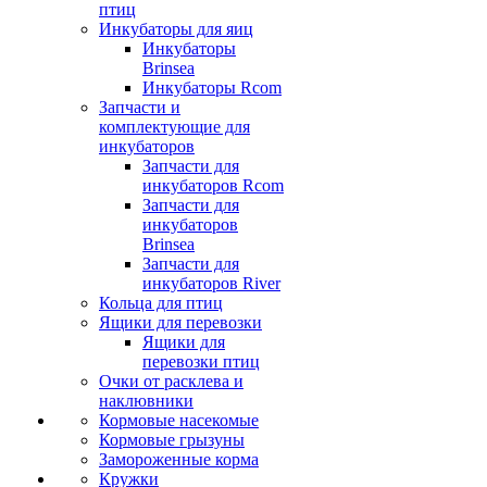
птиц
Инкубаторы для яиц
Инкубаторы
Brinsea
Инкубаторы Rcom
Запчасти и
комплектующие для
инкубаторов
Запчасти для
инкубаторов Rcom
Запчасти для
инкубаторов
Brinsea
Запчасти для
инкубаторов River
Кольца для птиц
Ящики для перевозки
Ящики для
перевозки птиц
Очки от расклева и
наклювники
Кормовые насекомые
Кормовые грызуны
Замороженные корма
Кружки