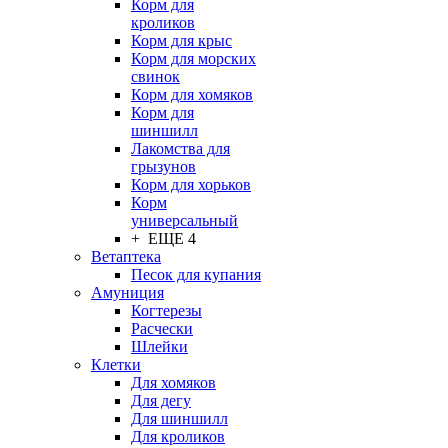
Корм для
кроликов
Корм для крыс
Корм для морских
свинок
Корм для хомяков
Корм для
шиншилл
Лакомства для
грызунов
Корм для хорьков
Корм
универсальный
+ ЕЩЕ 4
Ветаптека
Песок для купания
Амуниция
Когтерезы
Расчески
Шлейки
Клетки
Для хомяков
Для дегу
Для шиншилл
Для кроликов