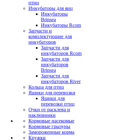
птиц
Инкубаторы для яиц
Инкубаторы
Brinsea
Инкубаторы Rcom
Запчасти и
комплектующие для
инкубаторов
Запчасти для
инкубаторов Rcom
Запчасти для
инкубаторов
Brinsea
Запчасти для
инкубаторов River
Кольца для птиц
Ящики для перевозки
Ящики для
перевозки птиц
Очки от расклева и
наклювники
Кормовые насекомые
Кормовые грызуны
Замороженные корма
Кружки