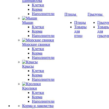
Шиншиллы
Клетки
Корма
Наполнители
Птицы
Грызуны
Мыши
Птицы
Грызу
Клетки
Товары
Товар
Корма
для
для
Наполнители
птиц
грызу
Морские свинки
Клетки
Корма
Наполнители
Крысы
Клетки
Корма
Наполнители
Кролики
Клетки
Корма
Наполнители
Корма и лакомства