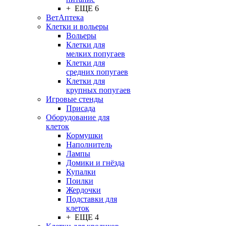
+ ЕЩЕ 6
ВетАптека
Клетки и вольеры
Вольеры
Клетки для
мелких попугаев
Клетки для
средних попугаев
Клетки для
крупных попугаев
Игровые стенды
Присада
Оборудование для
клеток
Кормушки
Наполнитель
Лампы
Домики и гнёзда
Купалки
Поилки
Жердочки
Подставки для
клеток
+ ЕЩЕ 4