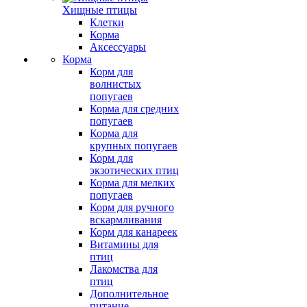
Хищные птицы
Клетки
Корма
Аксессуары
Корма
Корм для
волнистых
попугаев
Корма для средних
попугаев
Корма для
крупных попугаев
Корм для
экзотических птиц
Корма для мелких
попугаев
Корм для ручного
вскармливания
Корм для канареек
Витамины для
птиц
Лакомства для
птиц
Дополнительное
питание