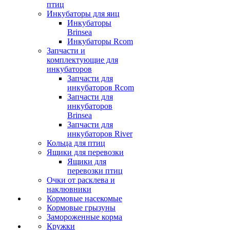
птиц
Инкубаторы для яиц
Инкубаторы
Brinsea
Инкубаторы Rcom
Запчасти и
комплектующие для
инкубаторов
Запчасти для
инкубаторов Rcom
Запчасти для
инкубаторов
Brinsea
Запчасти для
инкубаторов River
Кольца для птиц
Ящики для перевозки
Ящики для
перевозки птиц
Очки от расклева и
наклювники
Кормовые насекомые
Кормовые грызуны
Замороженные корма
Кружки