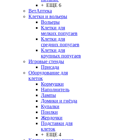
+ ЕЩЕ 6
ВетАптека
Клетки и вольеры
Вольеры
Клетки для
мелких попугаев
Клетки для
средних попугаев
Клетки для
крупных попугаев
Игровые стенды
Присада
Оборудование для
клеток
Кормушки
Наполнитель
Лампы
Домики и гнёзда
Купалки
Поилки
Жердочки
Подставки для
клеток
+ ЕЩЕ 4