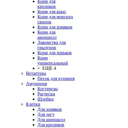
Корм для
кроликов
Корм для крыс
Корм для морских
свинок
Корм для хомяков
Корм для
шиншилл
Лакомства для
грызунов
Корм для хорьков
Корм
универсальный
+ ЕЩЕ 4
Ветаптека
Песок для купания
Амуниция
Когтерезы
Расчески
Шлейки
Клетки
Для хомяков
Для дегу
Для шиншилл
Для кроликов