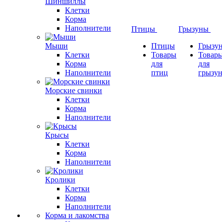
Шиншиллы
Клетки
Корма
Наполнители
Птицы
Грызуны
Мыши
Птицы
Грызу
Клетки
Товары
Товар
Корма
для
для
Наполнители
птиц
грызу
Морские свинки
Клетки
Корма
Наполнители
Крысы
Клетки
Корма
Наполнители
Кролики
Клетки
Корма
Наполнители
Корма и лакомства