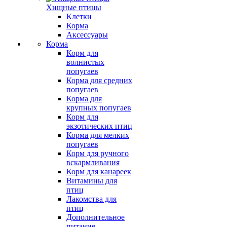
Хищные птицы
Клетки
Корма
Аксессуары
Корма
Корм для
волнистых
попугаев
Корма для средних
попугаев
Корма для
крупных попугаев
Корм для
экзотических птиц
Корма для мелких
попугаев
Корм для ручного
вскармливания
Корм для канареек
Витамины для
птиц
Лакомства для
птиц
Дополнительное
питание