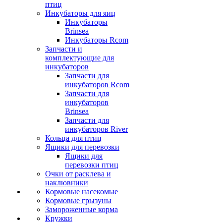
птиц
Инкубаторы для яиц
Инкубаторы
Brinsea
Инкубаторы Rcom
Запчасти и
комплектующие для
инкубаторов
Запчасти для
инкубаторов Rcom
Запчасти для
инкубаторов
Brinsea
Запчасти для
инкубаторов River
Кольца для птиц
Ящики для перевозки
Ящики для
перевозки птиц
Очки от расклева и
наклювники
Кормовые насекомые
Кормовые грызуны
Замороженные корма
Кружки