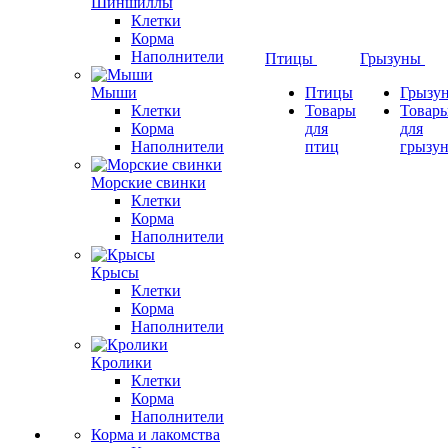
Шиншиллы
Клетки
Корма
Наполнители
Птицы
Грызуны
Мыши
Птицы
Грызу
Клетки
Товары
Товар
Корма
для
для
Наполнители
птиц
грызу
Морские свинки
Клетки
Корма
Наполнители
Крысы
Клетки
Корма
Наполнители
Кролики
Клетки
Корма
Наполнители
Корма и лакомства