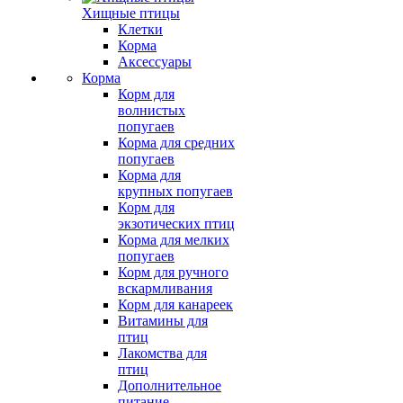
Хищные птицы
Клетки
Корма
Аксессуары
Корма
Корм для
волнистых
попугаев
Корма для средних
попугаев
Корма для
крупных попугаев
Корм для
экзотических птиц
Корма для мелких
попугаев
Корм для ручного
вскармливания
Корм для канареек
Витамины для
птиц
Лакомства для
птиц
Дополнительное
питание