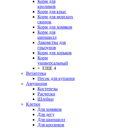
Корм для
кроликов
Корм для крыс
Корм для морских
свинок
Корм для хомяков
Корм для
шиншилл
Лакомства для
грызунов
Корм для хорьков
Корм
универсальный
+ ЕЩЕ 4
Ветаптека
Песок для купания
Амуниция
Когтерезы
Расчески
Шлейки
Клетки
Для хомяков
Для дегу
Для шиншилл
Для кроликов