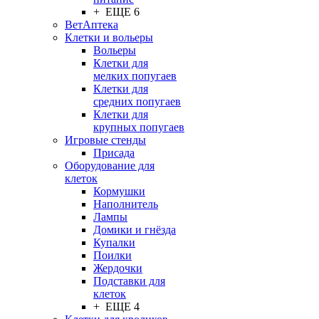
+ ЕЩЕ 6
ВетАптека
Клетки и вольеры
Вольеры
Клетки для
мелких попугаев
Клетки для
средних попугаев
Клетки для
крупных попугаев
Игровые стенды
Присада
Оборудование для
клеток
Кормушки
Наполнитель
Лампы
Домики и гнёзда
Купалки
Поилки
Жердочки
Подставки для
клеток
+ ЕЩЕ 4