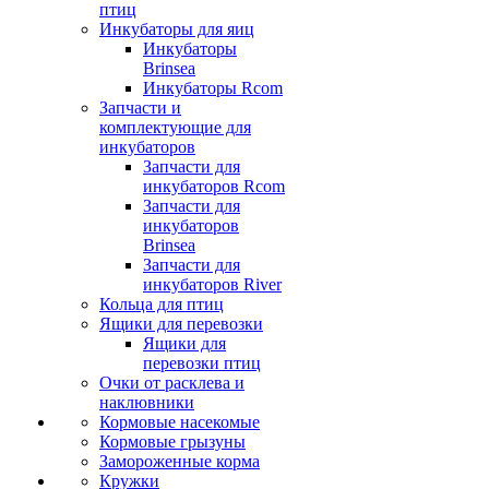
птиц
Инкубаторы для яиц
Инкубаторы
Brinsea
Инкубаторы Rcom
Запчасти и
комплектующие для
инкубаторов
Запчасти для
инкубаторов Rcom
Запчасти для
инкубаторов
Brinsea
Запчасти для
инкубаторов River
Кольца для птиц
Ящики для перевозки
Ящики для
перевозки птиц
Очки от расклева и
наклювники
Кормовые насекомые
Кормовые грызуны
Замороженные корма
Кружки