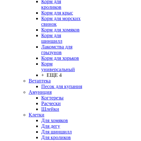
Корм для
кроликов
Корм для крыс
Корм для морских
свинок
Корм для хомяков
Корм для
шиншилл
Лакомства для
грызунов
Корм для хорьков
Корм
универсальный
+ ЕЩЕ 4
Ветаптека
Песок для купания
Амуниция
Когтерезы
Расчески
Шлейки
Клетки
Для хомяков
Для дегу
Для шиншилл
Для кроликов