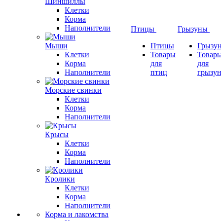
Шиншиллы
Клетки
Корма
Наполнители
Птицы
Грызуны
Мыши
Птицы
Грызу
Клетки
Товары
Товар
Корма
для
для
Наполнители
птиц
грызу
Морские свинки
Клетки
Корма
Наполнители
Крысы
Клетки
Корма
Наполнители
Кролики
Клетки
Корма
Наполнители
Корма и лакомства