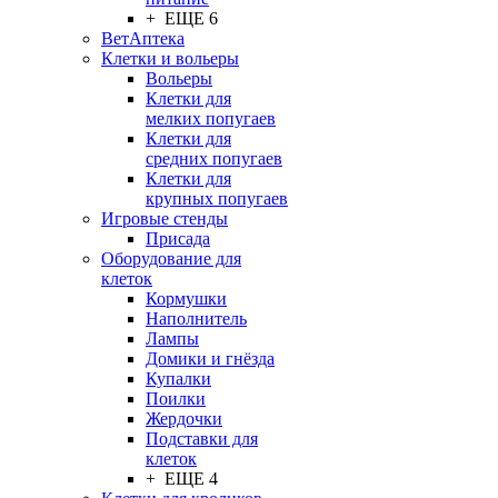
+ ЕЩЕ 6
ВетАптека
Клетки и вольеры
Вольеры
Клетки для
мелких попугаев
Клетки для
средних попугаев
Клетки для
крупных попугаев
Игровые стенды
Присада
Оборудование для
клеток
Кормушки
Наполнитель
Лампы
Домики и гнёзда
Купалки
Поилки
Жердочки
Подставки для
клеток
+ ЕЩЕ 4