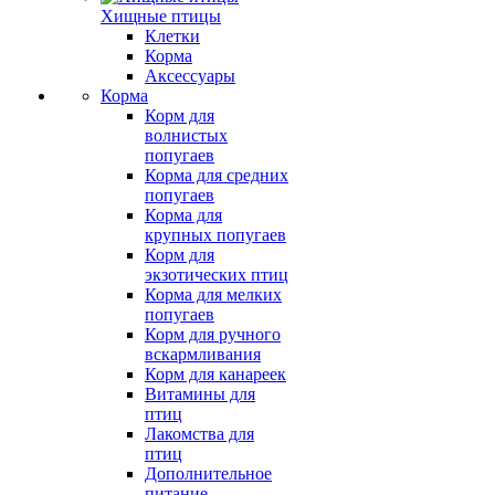
Хищные птицы
Клетки
Корма
Аксессуары
Корма
Корм для
волнистых
попугаев
Корма для средних
попугаев
Корма для
крупных попугаев
Корм для
экзотических птиц
Корма для мелких
попугаев
Корм для ручного
вскармливания
Корм для канареек
Витамины для
птиц
Лакомства для
птиц
Дополнительное
питание