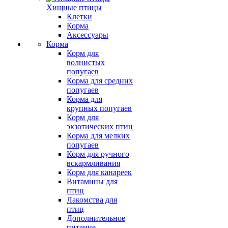
Хищные птицы
Клетки
Корма
Аксессуары
Корма
Корм для
волнистых
попугаев
Корма для средних
попугаев
Корма для
крупных попугаев
Корм для
экзотических птиц
Корма для мелких
попугаев
Корм для ручного
вскармливания
Корм для канареек
Витамины для
птиц
Лакомства для
птиц
Дополнительное
питание