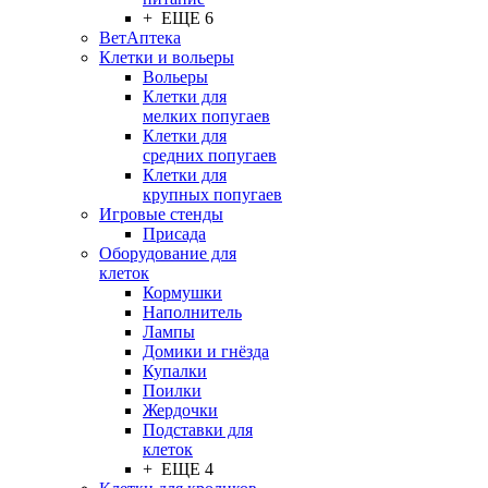
+ ЕЩЕ 6
ВетАптека
Клетки и вольеры
Вольеры
Клетки для
мелких попугаев
Клетки для
средних попугаев
Клетки для
крупных попугаев
Игровые стенды
Присада
Оборудование для
клеток
Кормушки
Наполнитель
Лампы
Домики и гнёзда
Купалки
Поилки
Жердочки
Подставки для
клеток
+ ЕЩЕ 4