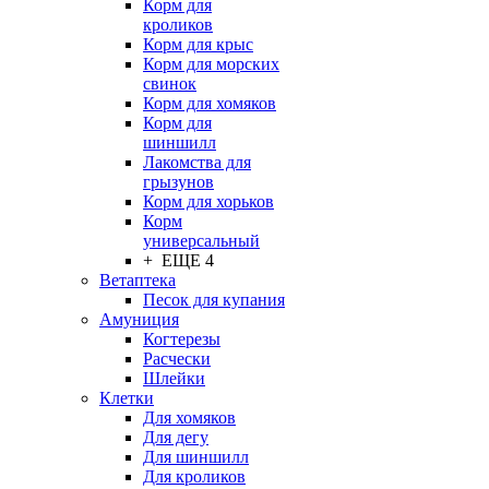
Корм для
кроликов
Корм для крыс
Корм для морских
свинок
Корм для хомяков
Корм для
шиншилл
Лакомства для
грызунов
Корм для хорьков
Корм
универсальный
+ ЕЩЕ 4
Ветаптека
Песок для купания
Амуниция
Когтерезы
Расчески
Шлейки
Клетки
Для хомяков
Для дегу
Для шиншилл
Для кроликов