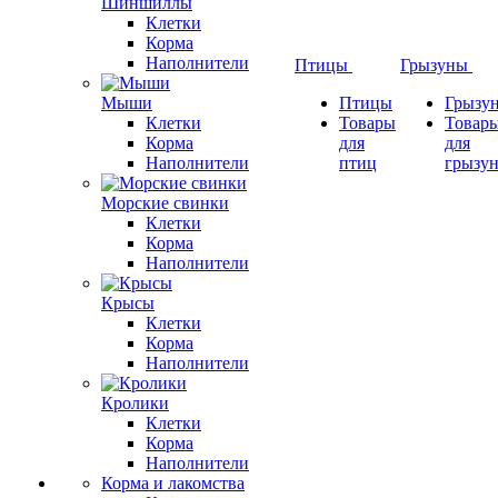
Шиншиллы
Клетки
Корма
Наполнители
Птицы
Грызуны
Мыши
Птицы
Грызу
Клетки
Товары
Товар
Корма
для
для
Наполнители
птиц
грызу
Морские свинки
Клетки
Корма
Наполнители
Крысы
Клетки
Корма
Наполнители
Кролики
Клетки
Корма
Наполнители
Корма и лакомства