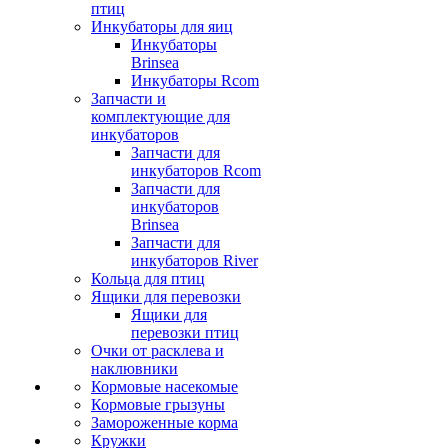
птиц
Инкубаторы для яиц
Инкубаторы
Brinsea
Инкубаторы Rcom
Запчасти и
комплектующие для
инкубаторов
Запчасти для
инкубаторов Rcom
Запчасти для
инкубаторов
Brinsea
Запчасти для
инкубаторов River
Кольца для птиц
Ящики для перевозки
Ящики для
перевозки птиц
Очки от расклева и
наклювники
Кормовые насекомые
Кормовые грызуны
Замороженные корма
Кружки