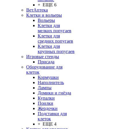
+ ЕЩЕ 6
ВетАптека
Клетки и вольеры
Вольеры
Клетки для
мелких попугаев
Клетки для
средних попугаев
Клетки для
крупных попугаев
Игровые стенды
Присада
Оборудование для
клеток
Кормушки
Наполнитель
Лампы
Домики и гнёзда
Купалки
Поилки
Жердочки
Подставки для
клеток
+ ЕЩЕ 4