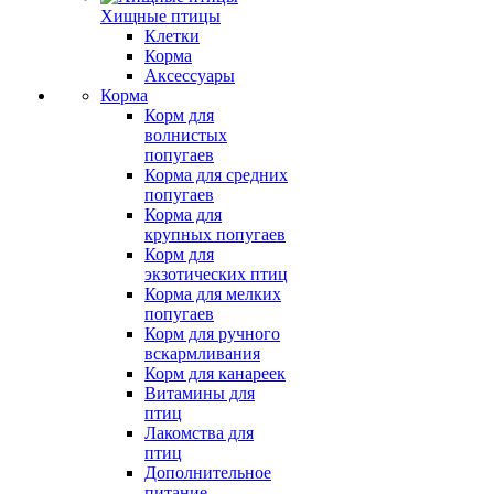
Хищные птицы
Клетки
Корма
Аксессуары
Корма
Корм для
волнистых
попугаев
Корма для средних
попугаев
Корма для
крупных попугаев
Корм для
экзотических птиц
Корма для мелких
попугаев
Корм для ручного
вскармливания
Корм для канареек
Витамины для
птиц
Лакомства для
птиц
Дополнительное
питание