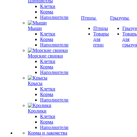
Шиншиллы
Клетки
Корма
Наполнители
Птицы
Грызуны
Мыши
Птицы
Грызу
Клетки
Товары
Товар
Корма
для
для
Наполнители
птиц
грызу
Морские свинки
Клетки
Корма
Наполнители
Крысы
Клетки
Корма
Наполнители
Кролики
Клетки
Корма
Наполнители
Корма и лакомства