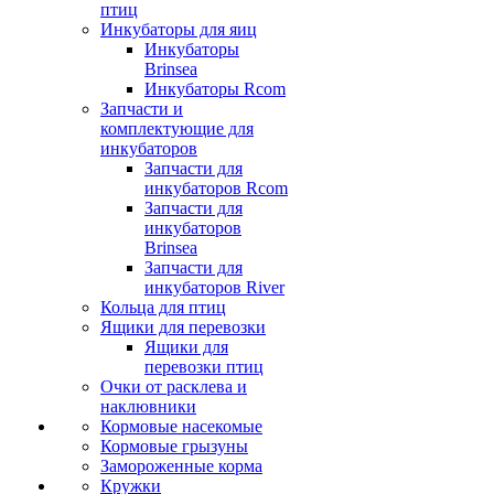
птиц
Инкубаторы для яиц
Инкубаторы
Brinsea
Инкубаторы Rcom
Запчасти и
комплектующие для
инкубаторов
Запчасти для
инкубаторов Rcom
Запчасти для
инкубаторов
Brinsea
Запчасти для
инкубаторов River
Кольца для птиц
Ящики для перевозки
Ящики для
перевозки птиц
Очки от расклева и
наклювники
Кормовые насекомые
Кормовые грызуны
Замороженные корма
Кружки