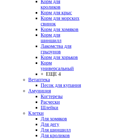
Корм для
кроликов
Корм для крыс
Корм для морских
свинок
Корм для хомяков
Корм для
шиншилл
Лакомства для
грызунов
Корм для хорьков
Корм
универсальный
+ ЕЩЕ 4
Ветаптека
Песок для купания
Амуниция
Когтерезы
Расчески
Шлейки
Клетки
Для хомяков
Для дегу
Для шиншилл
Для кроликов